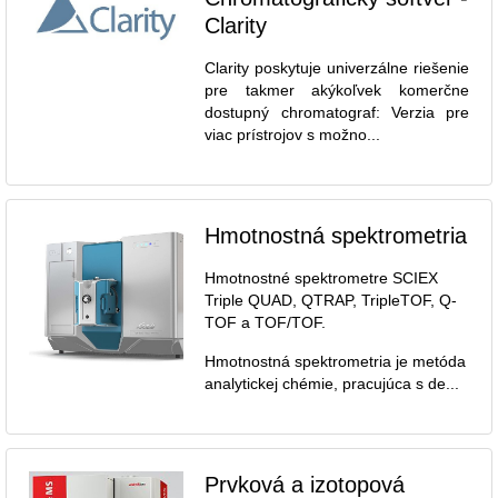
Clarity
Clarity poskytuje univerzálne riešenie
pre takmer akýkoľvek komerčne
dostupný chromatograf: Verzia pre
viac prístrojov s možno...
Hmotnostná spektrometria
Hmotnostné spektrometre SCIEX
Triple QUAD, QTRAP, TripleTOF, Q-
TOF a TOF/TOF.
Hmotnostná spektrometria je metóda
analytickej chémie, pracujúca s de...
Prvková a izotopová