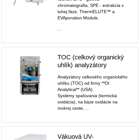
chromatografia, SPE - extrakcia v
tuhej fáze, ThermELUTE™ a
EVAporation Module.
...
TOC (celkový organický
uhlík) analyzátory
Analyzátory celkového organického
uhlíku (TOC) od firmy **OI
Analytical** (USA).
Systémy spaľovania (termická
oxidácia), na báze oxidácie na
mokrej ceste, ...
Vákuová UV-