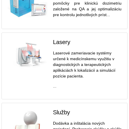
pomôcky pre klinickú dozimetriu
založené na QA a jej optimalizáciu
pre kontrolu jednotlivých príst...
Lasery
Laserové zameriavacie systémy
určené k medicínskemu využitiu v
diagnostických a terapeutických
aplikáciách k lokalizácií a simulácií
pozície pacienta.
...
Služby
Dodávka a inštalácia nových
zariadení. Preberacie skúšky a skúšky dl