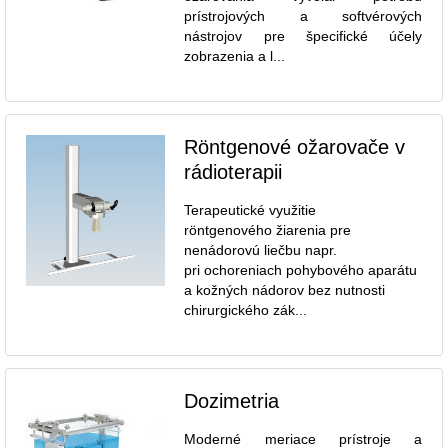
prístrojových a softvérových
nástrojov pre špecifické účely
zobrazenia a l...
Röntgenové ožarovače v
rádioterapii
Terapeutické využitie
röntgenového žiarenia pre
nenádorovú liečbu napr.
pri ochoreniach pohybového aparátu
a kožných nádorov bez nutnosti
chirurgického zák...
Dozimetria
Moderné meriace prístroje a