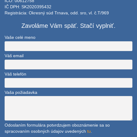
IČO: 00612758
IČ DPH: SK2020395432
Registrácia: Okresný súd Trnava, odd. sro, vl. č.T/969
Zavoláme Vám späť. Stačí vyplniť.
Vaše celé meno
Váš email
Váš telefón
Vaša požiadavka
Odoslaním formulára potvrdzujem oboznámenie sa so
spracovaním osobných údajov uvedených
tu
.