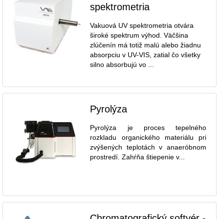
spektrometria
Vakuová UV spektrometria otvára
široké spektrum výhod. Väčšina
zlúčenín má totiž malú alebo žiadnu
absorpciu v UV-VIS, zatial čo všetky
silno absorbujú vo ...
Pyrolýza
Pyrolýza je proces tepelného
rozkladu organického materiálu pri
zvýšených teplotách v anaeróbnom
prostredí. Zahŕňa štiepenie v...
Chromatografický softvér -