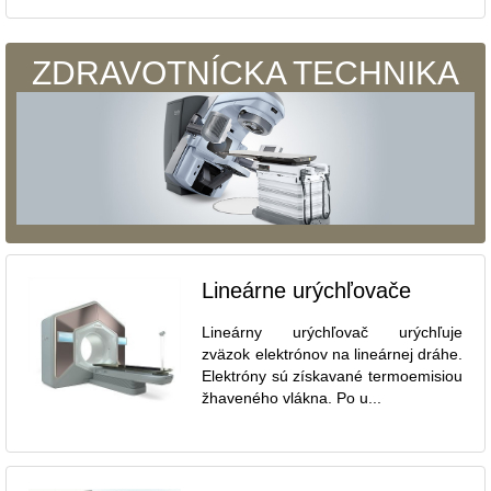
ZDRAVOTNÍCKA TECHNIKA
Lineárne urýchľovače
Lineárny urýchľovač urýchľuje
zväzok elektrónov na lineárnej dráhe.
Elektróny sú získavané termoemisiou
žhaveného vlákna. Po u...