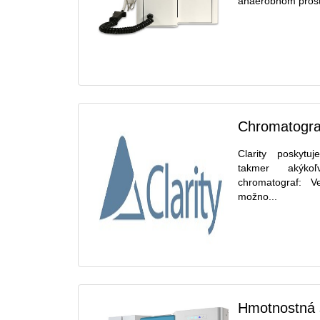
anaeróbnom prostr
Chromatografi
Clarity poskytu
takmer akýko
chromatograf: V
možno...
Hmotnostná 