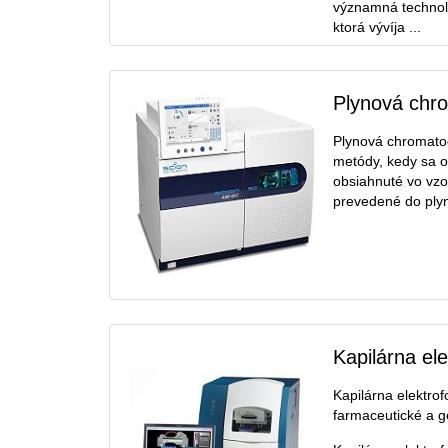
významná technol
ktorá vývíja ...
Plynová chro
Plynová chromatog
metódy, kedy sa o
obsiahnuté vo vzo
prevedené do plynn
Kapilárna el
Kapilárna elektro
farmaceutické a g