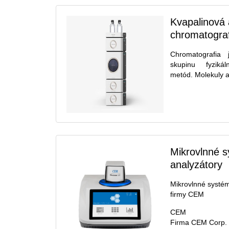
Kvapalinová 
chromatogra
Chromatografia
skupinu fyzikál
metód. Molekuly an
Mikrovlnné 
analyzátory
Mikrovlnné systé
firmy CEM
CEM
Firma CEM Corp. 