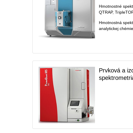
Hmotnostné spekt
QTRAP, TripleTO
Hmotnostná spekt
analytickej chémie
Prvková a i
spektrometri