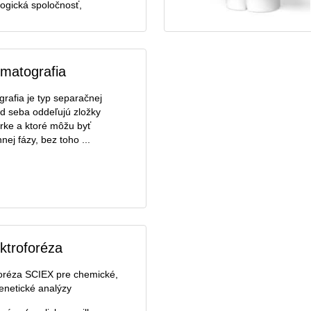
ogická spoločnosť,
matografia
rafia je typ separačnej
d seba oddeľujú zložky
rke a ktoré môžu byť
ej fázy, bez toho ...
ektroforéza
foréza SCIEX pre chemické,
enetické analýzy