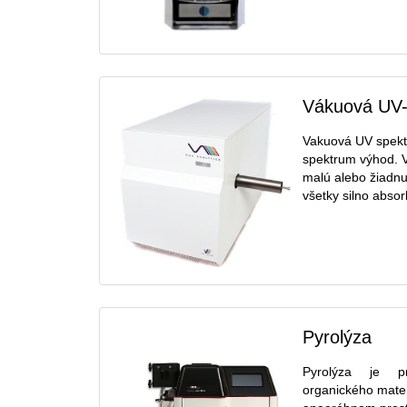
Vákuová UV-
Vakuová UV spektr
spektrum výhod. V
malú alebo žiadnu
všetky silno absorb
Pyrolýza
Pyrolýza je p
organického mater