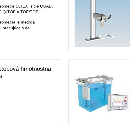
rometre SCIEX Triple QUAD,
F, Q-TOF a TOF/TOF.
rometria je metóda
, pracujúca s de...
zotopová hmotnostná
a