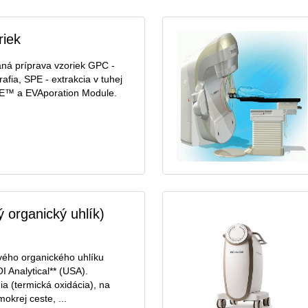
riek
ná príprava vzoriek GPC -
fia, SPE - extrakcia v tuhej
E™ a EVAporation Module.
 organický uhlík)
vého organického uhlíku
I Analytical** (USA).
a (termická oxidácia), na
okrej ceste, ...