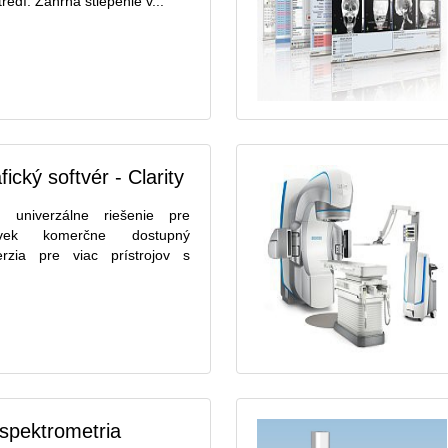
edí. Zahŕňa štiepenie v...
cký softvér - Clarity
je univerzálne riešenie pre
ľvek komerčne dostupný
erzia pre viac prístrojov s
spektrometria