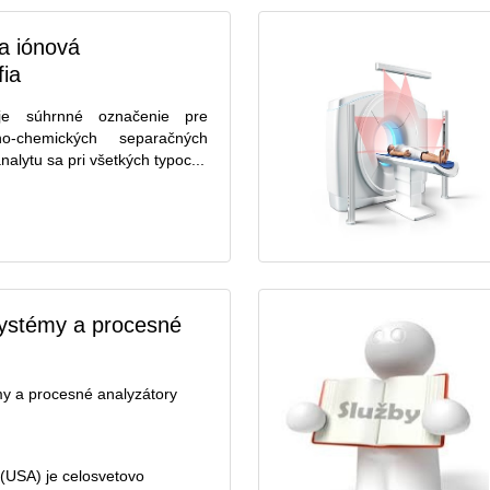
a iónová
fia
 je súhrnné označenie pre
no-chemických separačných
alytu sa pri všetkých typoc...
systémy a procesné
my a procesné analyzátory
(USA) je celosvetovo