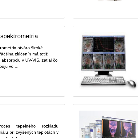
spektrometria
ometria otvára široké
äčšina zlúčenín má totiž
 absorpciu v UV-VIS, zatial čo
ujú vo ...
roces tepelného rozkladu
iálu pri zvýšených teplotách v