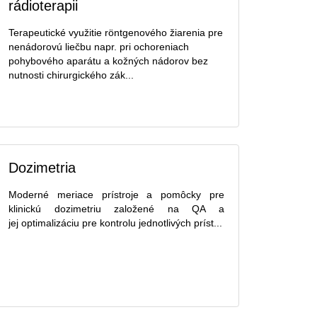
rádioterapii
Terapeutické využitie röntgenového žiarenia pre
nenádorovú liečbu napr. pri ochoreniach
pohybového aparátu a kožných nádorov bez
nutnosti chirurgického zák...
Dozimetria
Moderné meriace prístroje a pomôcky pre
klinickú dozimetriu založené na QA a
jej optimalizáciu pre kontrolu jednotlivých príst...