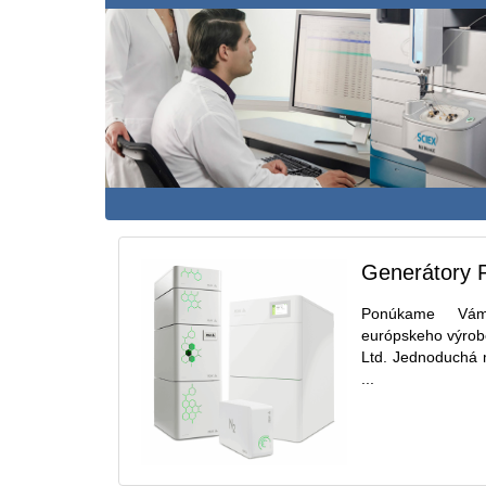
Generátory P
Ponúkame Vám
európskeho výrobc
Ltd. Jednoduchá 
...