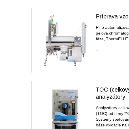
Príprava vzo
Plne automatizova
gélová chromatogra
fáze, ThermELUT
...
TOC (celkový
analyzátory
Analyzátory celko
(TOC) od firmy **O
Systémy spaľovani
báze oxidácie na m