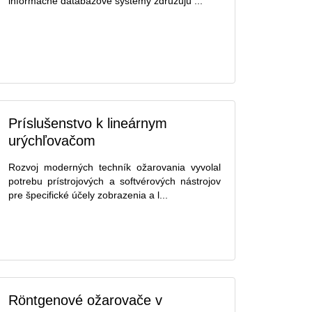
informačné databázové systémy združujú ...
Príslušenstvo k lineárnym
urýchľovačom
Rozvoj moderných techník ožarovania vyvolal
potrebu prístrojových a softvérových nástrojov
pre špecifické účely zobrazenia a l...
Röntgenové ožarovače v