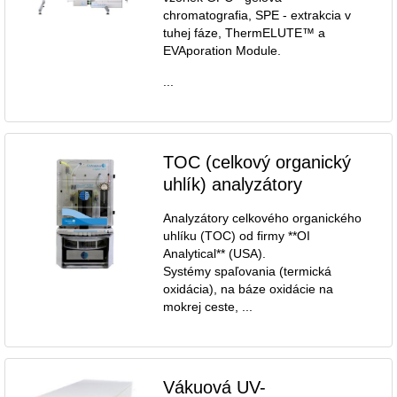
chromatografia, SPE - extrakcia v
tuhej fáze, ThermELUTE™ a
EVAporation Module.
...
TOC (celkový organický
uhlík) analyzátory
Analyzátory celkového organického
uhlíku (TOC) od firmy **OI
Analytical** (USA).
Systémy spaľovania (termická
oxidácia), na báze oxidácie na
mokrej ceste, ...
Vákuová UV-