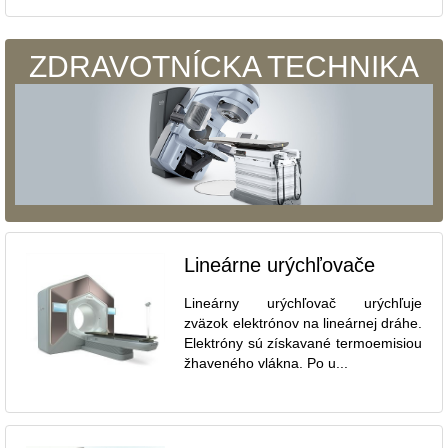
ZDRAVOTNÍCKA TECHNIKA
Lineárne urýchľovače
Lineárny urýchľovač urýchľuje
zväzok elektrónov na lineárnej dráhe.
Elektróny sú získavané termoemisiou
žhaveného vlákna. Po u...