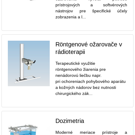
prístrojových a softvérových
nástrojov pre špecifické účely
zobrazenia a l...
Röntgenové ožarovače v
rádioterapii
Terapeutické využitie
röntgenového žiarenia pre
nenádorovú liečbu napr.
pri ochoreniach pohybového aparátu
a kožných nádorov bez nutnosti
chirurgického zák...
Dozimetria
Moderné meriace prístroje a