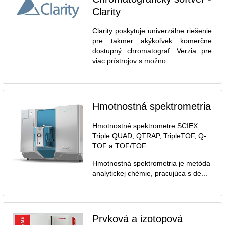
Clarity
Clarity poskytuje univerzálne riešenie
pre takmer akýkoľvek komerčne
dostupný chromatograf: Verzia pre
viac prístrojov s možno...
Hmotnostná spektrometria
Hmotnostné spektrometre SCIEX
Triple QUAD, QTRAP, TripleTOF, Q-
TOF a TOF/TOF.
Hmotnostná spektrometria je metóda
analytickej chémie, pracujúca s de...
Prvková a izotopová