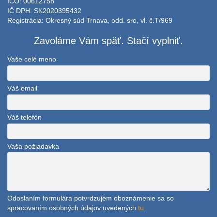
IČO: 00612758
IČ DPH: SK2020395432
Registrácia: Okresný súd Trnava, odd. sro, vl. č.T/969
Zavoláme Vám späť. Stačí vyplniť.
Vaše celé meno
Váš email
Váš telefón
Vaša požiadavka
Odoslaním formulára potvrdzujem oboznámenie sa so
spracovaním osobných údajov uvedených
tu
.