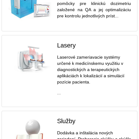
pomôcky pre klinickú dozimetriu
založené na QA a jej optimalizáciu
pre kontrolu jednotlivých príst...
Lasery
Laserové zameriavacie systémy
určené k medicínskemu využitiu v
diagnostických a terapeutických
aplikáciách k lokalizácií a simulácií
pozície pacienta.
...
Služby
Dodávka a inštalácia nových
zariadení. Preberacie skúšky a skúšky dl