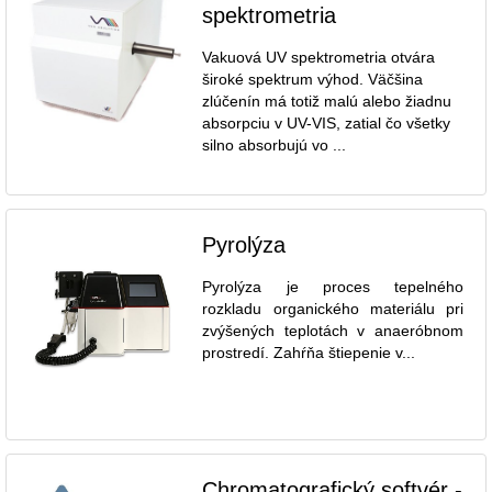
spektrometria
Vakuová UV spektrometria otvára
široké spektrum výhod. Väčšina
zlúčenín má totiž malú alebo žiadnu
absorpciu v UV-VIS, zatial čo všetky
silno absorbujú vo ...
Pyrolýza
Pyrolýza je proces tepelného
rozkladu organického materiálu pri
zvýšených teplotách v anaeróbnom
prostredí. Zahŕňa štiepenie v...
Chromatografický softvér -