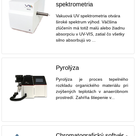
spektrometria
Vakuová UV spektrometria otvára
široké spektrum výhod. Väčšina
zlúčenín má totiž malú alebo žiadnu
absorpciu v UV-VIS, zatial čo všetky
silno absorbujú vo ...
Pyrolýza
Pyrolýza je proces tepelného
rozkladu organického materiálu pri
zvýšených teplotách v anaeróbnom
prostredí. Zahŕňa štiepenie v...
Chromatografický softvér -