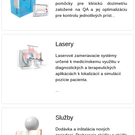
pomôcky pre klinickú dozimetriu
založené na QA a jej optimalizáciu
pre kontrolu jednotlivých príst...
Lasery
Laserové zameriavacie systémy
určené k medicínskemu využitiu v
diagnostických a terapeutických
aplikáciách k lokalizácií a simulácií
pozície pacienta.
...
Služby
Dodávka a inštalácia nových
zariadení. Preberacie skúšky a skúšky dl