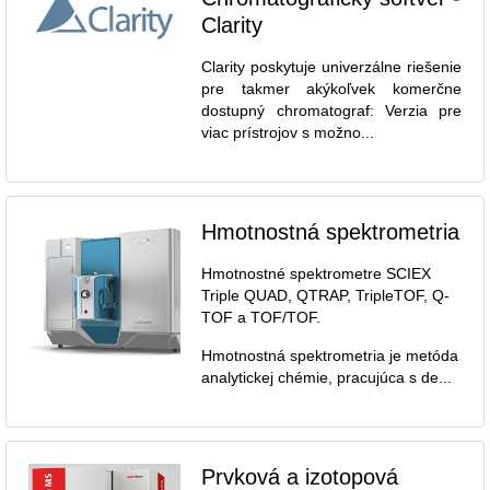
Clarity
Clarity poskytuje univerzálne riešenie
pre takmer akýkoľvek komerčne
dostupný chromatograf: Verzia pre
viac prístrojov s možno...
Hmotnostná spektrometria
Hmotnostné spektrometre SCIEX
Triple QUAD, QTRAP, TripleTOF, Q-
TOF a TOF/TOF.
Hmotnostná spektrometria je metóda
analytickej chémie, pracujúca s de...
Prvková a izotopová