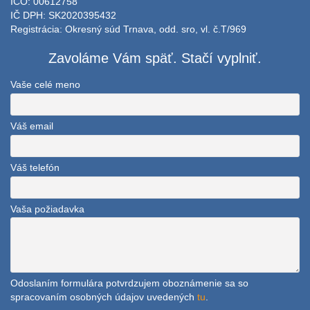
IČO: 00612758
IČ DPH: SK2020395432
Registrácia: Okresný súd Trnava, odd. sro, vl. č.T/969
Zavoláme Vám späť. Stačí vyplniť.
Vaše celé meno
Váš email
Váš telefón
Vaša požiadavka
Odoslaním formulára potvrdzujem oboznámenie sa so
spracovaním osobných údajov uvedených
tu
.