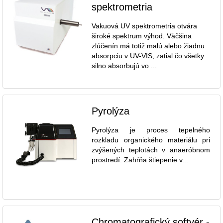
spektrometria
Vakuová UV spektrometria otvára
široké spektrum výhod. Väčšina
zlúčenín má totiž malú alebo žiadnu
absorpciu v UV-VIS, zatial čo všetky
silno absorbujú vo ...
Pyrolýza
Pyrolýza je proces tepelného
rozkladu organického materiálu pri
zvýšených teplotách v anaeróbnom
prostredí. Zahŕňa štiepenie v...
Chromatografický softvér -