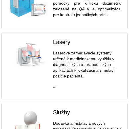
pomôcky pre klinickú dozimetriu
založené na QA a jej optimalizáciu
pre kontrolu jednotlivých príst...
Lasery
Laserové zameriavacie systémy
určené k medicínskemu využitiu v
diagnostických a terapeutických
aplikáciách k lokalizácií a simulácií
pozície pacienta.
...
Služby
Dodávka a inštalácia nových
zariadení. Preberacie skúšky a skúšky dl