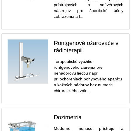
prístrojových a softvérových
nástrojov pre špecifické účely
zobrazenia a l...
Röntgenové ožarovače v
rádioterapii
Terapeutické využitie
röntgenového žiarenia pre
nenádorovú liečbu napr.
pri ochoreniach pohybového aparátu
a kožných nádorov bez nutnosti
chirurgického zák...
Dozimetria
Moderné meriace prístroje a