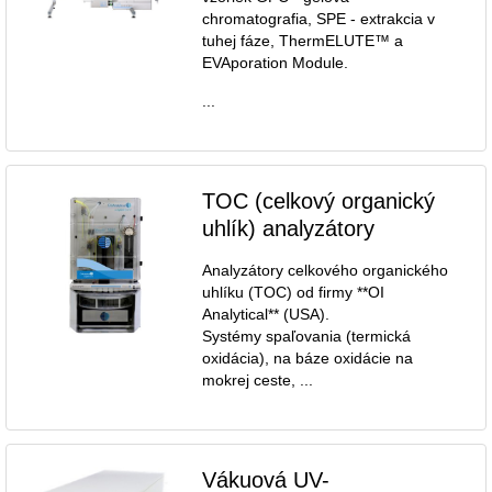
chromatografia, SPE - extrakcia v
tuhej fáze, ThermELUTE™ a
EVAporation Module.
...
TOC (celkový organický
uhlík) analyzátory
Analyzátory celkového organického
uhlíku (TOC) od firmy **OI
Analytical** (USA).
Systémy spaľovania (termická
oxidácia), na báze oxidácie na
mokrej ceste, ...
Vákuová UV-