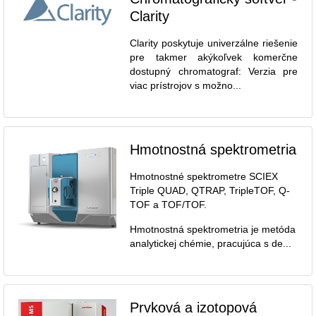
Clarity
Clarity poskytuje univerzálne riešenie
pre takmer akýkoľvek komerčne
dostupný chromatograf: Verzia pre
viac prístrojov s možno...
Hmotnostná spektrometria
Hmotnostné spektrometre SCIEX
Triple QUAD, QTRAP, TripleTOF, Q-
TOF a TOF/TOF.
Hmotnostná spektrometria je metóda
analytickej chémie, pracujúca s de...
Prvková a izotopová