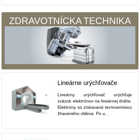
ZDRAVOTNÍCKA TECHNIKA
Lineárne urýchľovače
Lineárny urýchľovač urýchľuje
zväzok elektrónov na lineárnej dráhe.
Elektróny sú získavané termoemisiou
žhaveného vlákna. Po u...