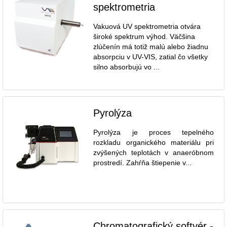
spektrometria
Vakuová UV spektrometria otvára
široké spektrum výhod. Väčšina
zlúčenín má totiž malú alebo žiadnu
absorpciu v UV-VIS, zatial čo všetky
silno absorbujú vo ...
Pyrolýza
Pyrolýza je proces tepelného
rozkladu organického materiálu pri
zvýšených teplotách v anaeróbnom
prostredí. Zahŕňa štiepenie v...
Chromatografický softvér -