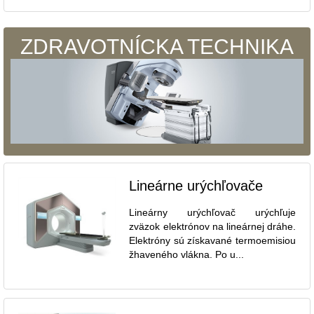
ZDRAVOTNÍCKA TECHNIKA
Lineárne urýchľovače
Lineárny urýchľovač urýchľuje
zväzok elektrónov na lineárnej dráhe.
Elektróny sú získavané termoemisiou
žhaveného vlákna. Po u...