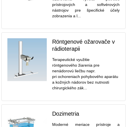
prístrojových a softvérových
nástrojov pre špecifické účely
zobrazenia a l...
Röntgenové ožarovače v
rádioterapii
Terapeutické využitie
röntgenového žiarenia pre
nenádorovú liečbu napr.
pri ochoreniach pohybového aparátu
a kožných nádorov bez nutnosti
chirurgického zák...
Dozimetria
Moderné meriace prístroje a