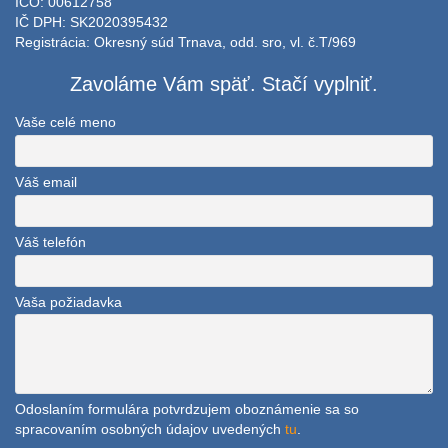
IČO: 00612758
IČ DPH: SK2020395432
Registrácia: Okresný súd Trnava, odd. sro, vl. č.T/969
Zavoláme Vám späť. Stačí vyplniť.
Vaše celé meno
Váš email
Váš telefón
Vaša požiadavka
Odoslaním formulára potvrdzujem oboznámenie sa so
spracovaním osobných údajov uvedených
tu
.