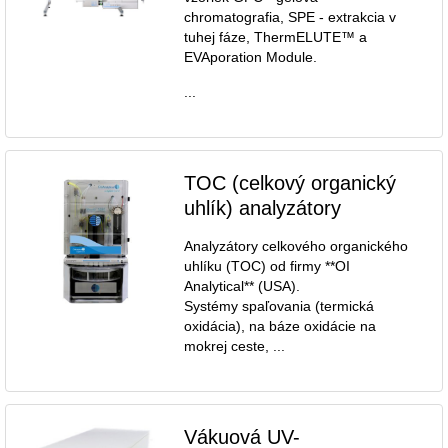
chromatografia, SPE - extrakcia v
tuhej fáze, ThermELUTE™ a
EVAporation Module.
...
TOC (celkový organický
uhlík) analyzátory
Analyzátory celkového organického
uhlíku (TOC) od firmy **OI
Analytical** (USA).
Systémy spaľovania (termická
oxidácia), na báze oxidácie na
mokrej ceste, ...
Vákuová UV-