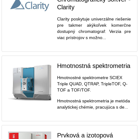
Clarity
Clarity poskytuje univerzálne riešenie
pre takmer akýkoľvek komerčne
dostupný chromatograf: Verzia pre
viac prístrojov s možno...
Hmotnostná spektrometria
Hmotnostné spektrometre SCIEX
Triple QUAD, QTRAP, TripleTOF, Q-
TOF a TOF/TOF.
Hmotnostná spektrometria je metóda
analytickej chémie, pracujúca s de...
Prvková a izotopová