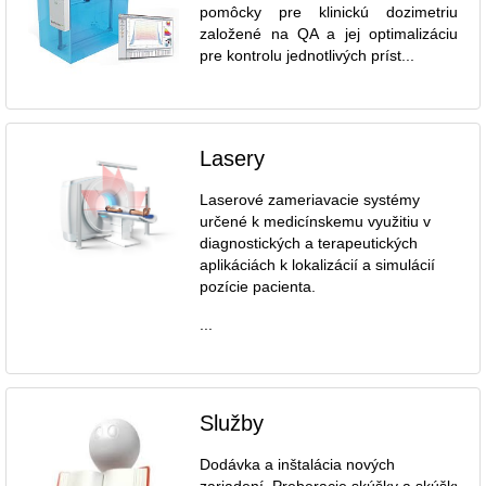
pomôcky pre klinickú dozimetriu
založené na QA a jej optimalizáciu
pre kontrolu jednotlivých príst...
Lasery
Laserové zameriavacie systémy
určené k medicínskemu využitiu v
diagnostických a terapeutických
aplikáciách k lokalizácií a simulácií
pozície pacienta.
...
Služby
Dodávka a inštalácia nových
zariadení. Preberacie skúšky a skúšky dl