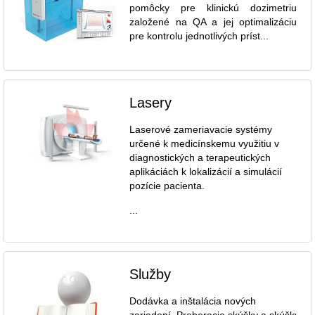
pomôcky pre klinickú dozimetriu
založené na QA a jej optimalizáciu
pre kontrolu jednotlivých príst...
Lasery
Laserové zameriavacie systémy
určené k medicínskemu využitiu v
diagnostických a terapeutických
aplikáciách k lokalizácií a simulácií
pozície pacienta.
...
Služby
Dodávka a inštalácia nových
zariadení. Preberacie skúšky a skúšky dl