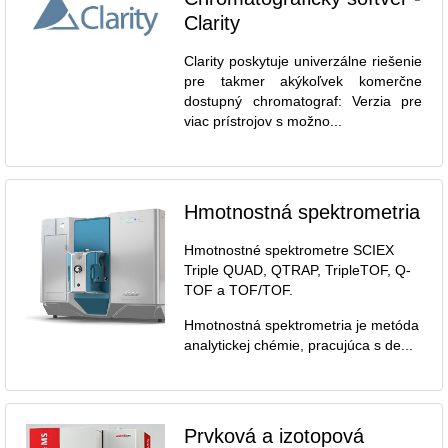
Clarity
Clarity poskytuje univerzálne riešenie
pre takmer akýkoľvek komerčne
dostupný chromatograf: Verzia pre
viac prístrojov s možno...
Hmotnostná spektrometria
Hmotnostné spektrometre SCIEX
Triple QUAD, QTRAP, TripleTOF, Q-
TOF a TOF/TOF.
Hmotnostná spektrometria je metóda
analytickej chémie, pracujúca s de...
Prvková a izotopová