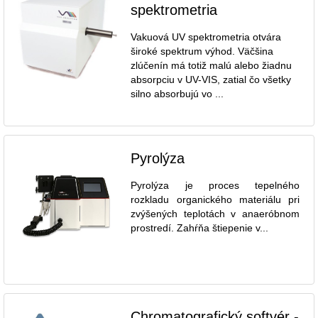
spektrometria
Vakuová UV spektrometria otvára
široké spektrum výhod. Väčšina
zlúčenín má totiž malú alebo žiadnu
absorpciu v UV-VIS, zatial čo všetky
silno absorbujú vo ...
Pyrolýza
Pyrolýza je proces tepelného
rozkladu organického materiálu pri
zvýšených teplotách v anaeróbnom
prostredí. Zahŕňa štiepenie v...
Chromatografický softvér -