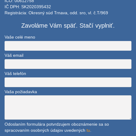
IČO: 00612758
IČ DPH: SK2020395432
Registrácia: Okresný súd Trnava, odd. sro, vl. č.T/969
Zavoláme Vám späť. Stačí vyplniť.
Vaše celé meno
Váš email
Váš telefón
Vaša požiadavka
Odoslaním formulára potvrdzujem oboznámenie sa so
spracovaním osobných údajov uvedených
tu
.