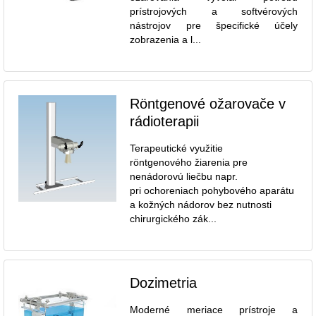
prístrojových a softvérových
nástrojov pre špecifické účely
zobrazenia a l...
Röntgenové ožarovače v
rádioterapii
Terapeutické využitie
röntgenového žiarenia pre
nenádorovú liečbu napr.
pri ochoreniach pohybového aparátu
a kožných nádorov bez nutnosti
chirurgického zák...
Dozimetria
Moderné meriace prístroje a