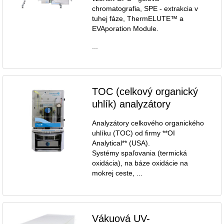
chromatografia, SPE - extrakcia v
tuhej fáze, ThermELUTE™ a
EVAporation Module.
...
TOC (celkový organický
uhlík) analyzátory
Analyzátory celkového organického
uhlíku (TOC) od firmy **OI
Analytical** (USA).
Systémy spaľovania (termická
oxidácia), na báze oxidácie na
mokrej ceste, ...
Vákuová UV-