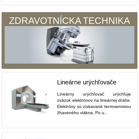
ZDRAVOTNÍCKA TECHNIKA
Lineárne urýchľovače
Lineárny urýchľovač urýchľuje
zväzok elektrónov na lineárnej dráhe.
Elektróny sú získavané termoemisiou
žhaveného vlákna. Po u...