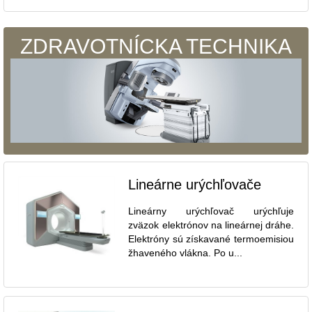
ZDRAVOTNÍCKA TECHNIKA
Lineárne urýchľovače
Lineárny urýchľovač urýchľuje
zväzok elektrónov na lineárnej dráhe.
Elektróny sú získavané termoemisiou
žhaveného vlákna. Po u...