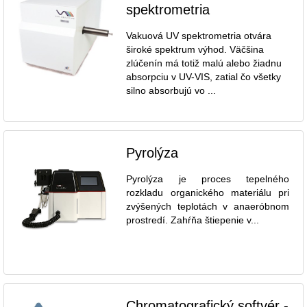
spektrometria
Vakuová UV spektrometria otvára
široké spektrum výhod. Väčšina
zlúčenín má totiž malú alebo žiadnu
absorpciu v UV-VIS, zatial čo všetky
silno absorbujú vo ...
Pyrolýza
Pyrolýza je proces tepelného
rozkladu organického materiálu pri
zvýšených teplotách v anaeróbnom
prostredí. Zahŕňa štiepenie v...
Chromatografický softvér -