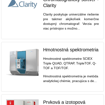
Clarity
Clarity poskytuje univerzálne riešenie
pre takmer akýkoľvek komerčne
dostupný chromatograf: Verzia pre
viac prístrojov s možno...
Hmotnostná spektrometria
Hmotnostné spektrometre SCIEX
Triple QUAD, QTRAP, TripleTOF, Q-
TOF a TOF/TOF.
Hmotnostná spektrometria je metóda
analytickej chémie, pracujúca s de...
Prvková a izotopová