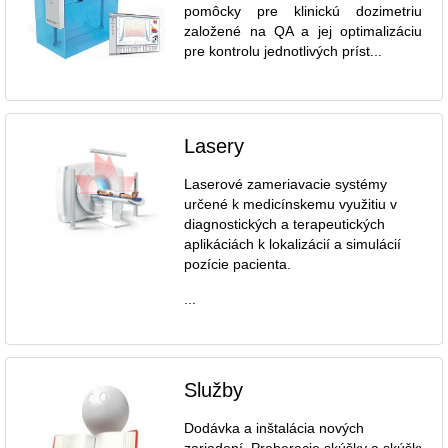
pomôcky pre klinickú dozimetriu
založené na QA a jej optimalizáciu
pre kontrolu jednotlivých príst...
Lasery
Laserové zameriavacie systémy
určené k medicínskemu využitiu v
diagnostických a terapeutických
aplikáciách k lokalizácií a simulácií
pozície pacienta.
...
Služby
Dodávka a inštalácia nových
zariadení. Preberacie skúšky a skúšky dl