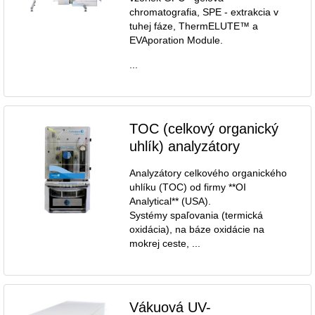
chromatografia, SPE - extrakcia v
tuhej fáze, ThermELUTE™ a
EVAporation Module.
...
TOC (celkový organický
uhlík) analyzátory
Analyzátory celkového organického
uhlíku (TOC) od firmy **OI
Analytical** (USA).
Systémy spaľovania (termická
oxidácia), na báze oxidácie na
mokrej ceste, ...
Vákuová UV-