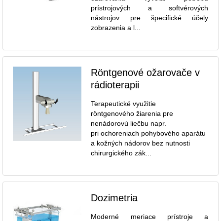
prístrojových a softvérových
nástrojov pre špecifické účely
zobrazenia a l...
Röntgenové ožarovače v
rádioterapii
Terapeutické využitie
röntgenového žiarenia pre
nenádorovú liečbu napr.
pri ochoreniach pohybového aparátu
a kožných nádorov bez nutnosti
chirurgického zák...
Dozimetria
Moderné meriace prístroje a