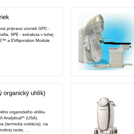
riek
ná príprava vzoriek GPC -
fia, SPE - extrakcia v tuhej
E™ a EVAporation Module.
 organický uhlík)
vého organického uhlíku
I Analytical** (USA).
a (termická oxidácia), na
okrej ceste, ...