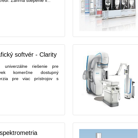
edí. Zahŕňa štiepenie v...
cký softvér - Clarity
je univerzálne riešenie pre
ľvek komerčne dostupný
erzia pre viac prístrojov s
spektrometria