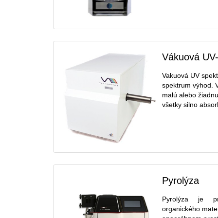
Vákuová UV-
Vakuová UV spektr
spektrum výhod. V
malú alebo žiadnu
všetky silno absorb
Pyrolýza
Pyrolýza je p
organického mater