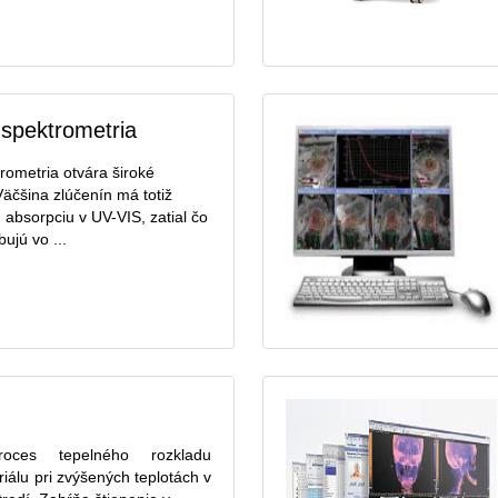
spektrometria
ometria otvára široké
äčšina zlúčenín má totiž
 absorpciu v UV-VIS, zatial čo
ujú vo ...
roces tepelného rozkladu
iálu pri zvýšených teplotách v