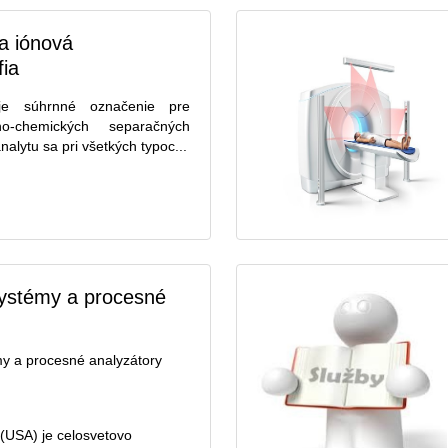
a iónová
fia
 je súhrnné označenie pre
no-chemických separačných
alytu sa pri všetkých typoc...
systémy a procesné
my a procesné analyzátory
(USA) je celosvetovo