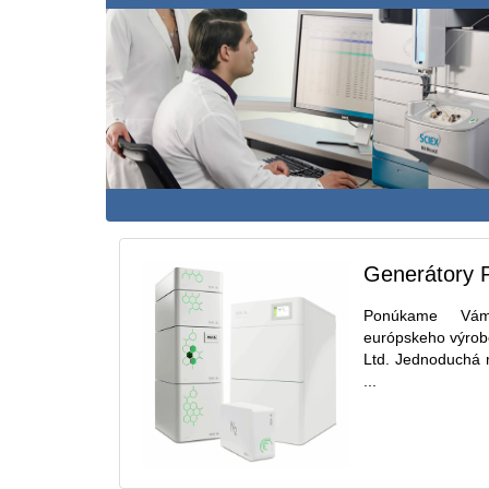
Generátory P
Ponúkame Vám
európskeho výrobc
Ltd. Jednoduchá 
...