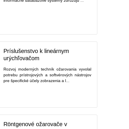
informačné databázové systémy združujú ...
Príslušenstvo k lineárnym
urýchľovačom
Rozvoj moderných techník ožarovania vyvolal
potrebu prístrojových a softvérových nástrojov
pre špecifické účely zobrazenia a l...
Röntgenové ožarovače v