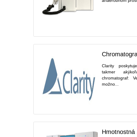
anaeróbnom prostr
Chromatografi
Clarity poskytu
takmer akýko
chromatograf: V
možno...
Hmotnostná 