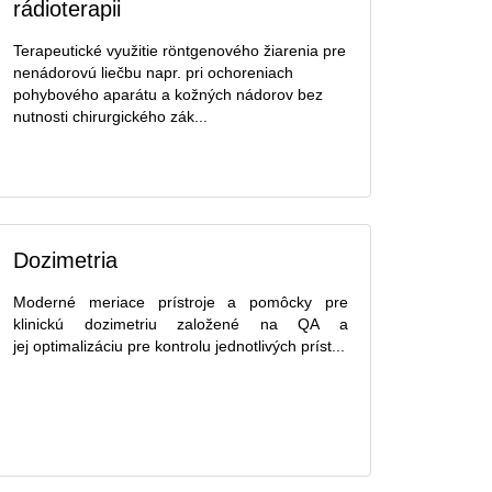
rádioterapii
Terapeutické využitie röntgenového žiarenia pre
nenádorovú liečbu napr. pri ochoreniach
pohybového aparátu a kožných nádorov bez
nutnosti chirurgického zák...
Dozimetria
Moderné meriace prístroje a pomôcky pre
klinickú dozimetriu založené na QA a
jej optimalizáciu pre kontrolu jednotlivých príst...