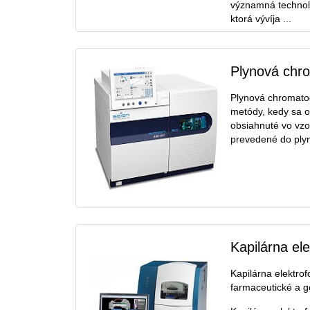
významná technol
ktorá vývíja ...
Plynová chro
Plynová chromatog
metódy, kedy sa o
obsiahnuté vo vzo
prevedené do plynn
Kapilárna el
Kapilárna elektro
farmaceutické a g