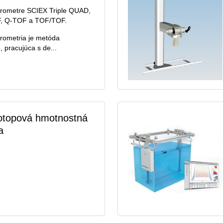
rometre SCIEX Triple QUAD,
F, Q-TOF a TOF/TOF.
rometria je metóda
, pracujúca s de...
zotopová hmotnostná
a