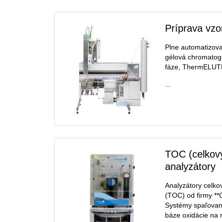
Príprava vzo
Plne automatizova
gélová chromatogra
fáze, ThermELUT
...
TOC (celkový
analyzátory
Analyzátory celko
(TOC) od firmy **O
Systémy spaľovani
báze oxidácie na m