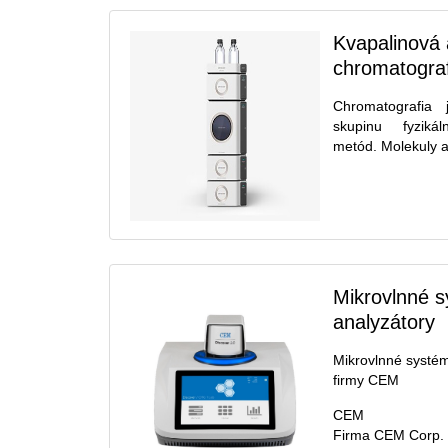
Kvapalinová 
chromatogra
Chromatografia
skupinu fyzikál
metód. Molekuly an
Mikrovlnné 
analyzátory
Mikrovlnné systé
firmy CEM
CEM
Firma CEM Corp. 