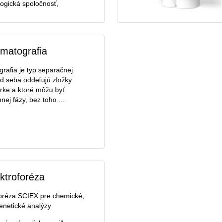
ogická spoločnosť,
matografia
rafia je typ separačnej
d seba oddeľujú zložky
rke a ktoré môžu byť
ej fázy, bez toho ...
ektroforéza
foréza SCIEX pre chemické,
enetické analýzy