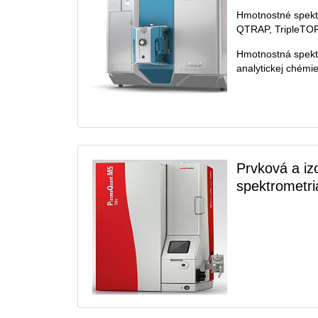
Hmotnostné spekt
QTRAP, TripleTO
Hmotnostná spekt
analytickej chémie
Prvková a i
spektrometri