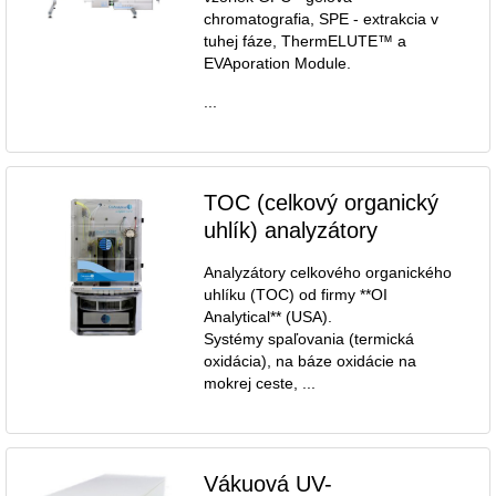
chromatografia, SPE - extrakcia v
tuhej fáze, ThermELUTE™ a
EVAporation Module.
...
TOC (celkový organický
uhlík) analyzátory
Analyzátory celkového organického
uhlíku (TOC) od firmy **OI
Analytical** (USA).
Systémy spaľovania (termická
oxidácia), na báze oxidácie na
mokrej ceste, ...
Vákuová UV-