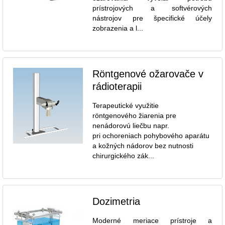
prístrojových a softvérových
nástrojov pre špecifické účely
zobrazenia a l...
Röntgenové ožarovače v
rádioterapii
Terapeutické využitie
röntgenového žiarenia pre
nenádorovú liečbu napr.
pri ochoreniach pohybového aparátu
a kožných nádorov bez nutnosti
chirurgického zák...
Dozimetria
Moderné meriace prístroje a