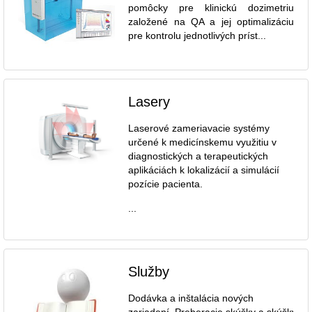
pomôcky pre klinickú dozimetriu
založené na QA a jej optimalizáciu
pre kontrolu jednotlivých príst...
Lasery
Laserové zameriavacie systémy
určené k medicínskemu využitiu v
diagnostických a terapeutických
aplikáciách k lokalizácií a simulácií
pozície pacienta.
...
Služby
Dodávka a inštalácia nových
zariadení. Preberacie skúšky a skúšky dl