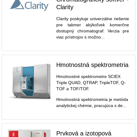
Clarity
Clarity poskytuje univerzálne riešenie
pre takmer akýkoľvek komerčne
dostupný chromatograf: Verzia pre
viac prístrojov s možno...
Hmotnostná spektrometria
Hmotnostné spektrometre SCIEX
Triple QUAD, QTRAP, TripleTOF, Q-
TOF a TOF/TOF.
Hmotnostná spektrometria je metóda
analytickej chémie, pracujúca s de...
Prvková a izotopová