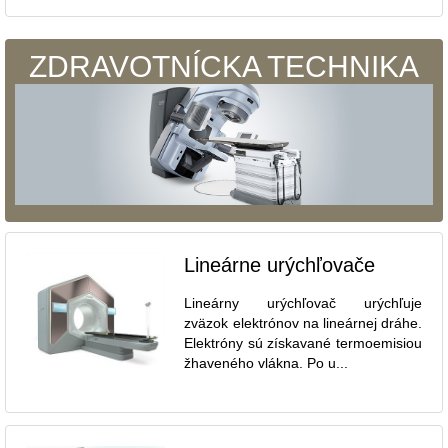
ZDRAVOTNÍCKA TECHNIKA
Lineárne urýchľovače
Lineárny urýchľovač urýchľuje
zväzok elektrónov na lineárnej dráhe.
Elektróny sú získavané termoemisiou
žhaveného vlákna. Po u...