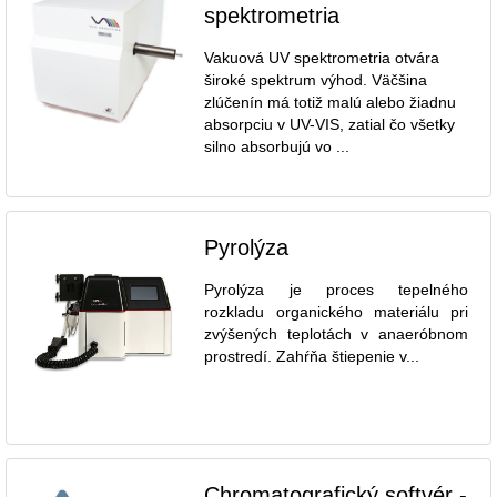
spektrometria
Vakuová UV spektrometria otvára
široké spektrum výhod. Väčšina
zlúčenín má totiž malú alebo žiadnu
absorpciu v UV-VIS, zatial čo všetky
silno absorbujú vo ...
Pyrolýza
Pyrolýza je proces tepelného
rozkladu organického materiálu pri
zvýšených teplotách v anaeróbnom
prostredí. Zahŕňa štiepenie v...
Chromatografický softvér -