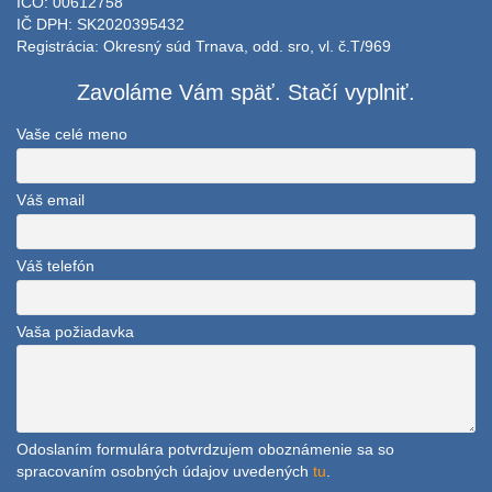
IČO: 00612758
IČ DPH: SK2020395432
Registrácia: Okresný súd Trnava, odd. sro, vl. č.T/969
Zavoláme Vám späť. Stačí vyplniť.
Vaše celé meno
Váš email
Váš telefón
Vaša požiadavka
Odoslaním formulára potvrdzujem oboznámenie sa so
spracovaním osobných údajov uvedených
tu
.