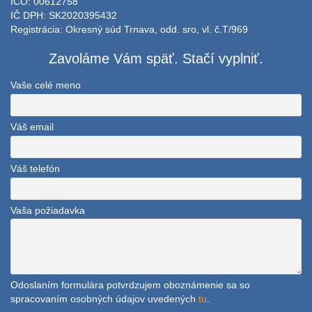
IČO: 00612758
IČ DPH: SK2020395432
Registrácia: Okresný súd Trnava, odd. sro, vl. č.T/969
Zavoláme Vám späť. Stačí vyplniť.
Vaše celé meno
Váš email
Váš telefón
Vaša požiadavka
Odoslaním formulára potvrdzujem oboznámenie sa so
spracovaním osobných údajov uvedených
tu
.