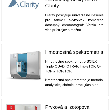
Clarity
Clarity poskytuje univerzálne riešenie
pre takmer akýkoľvek komerčne
dostupný chromatograf: Verzia pre
viac prístrojov s možno...
Hmotnostná spektrometria
Hmotnostné spektrometre SCIEX
Triple QUAD, QTRAP, TripleTOF, Q-
TOF a TOF/TOF.
Hmotnostná spektrometria je metóda
analytickej chémie, pracujúca s de...
Prvková a izotopová