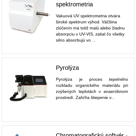
spektrometria
Vakuová UV spektrometria otvára
široké spektrum výhod. Väčšina
zlúčenín má totiž malú alebo žiadnu
absorpciu v UV-VIS, zatial čo všetky
silno absorbujú vo ...
Pyrolýza
Pyrolýza je proces tepelného
rozkladu organického materiálu pri
zvýšených teplotách v anaeróbnom
prostredí. Zahŕňa štiepenie v...
Chromatografický softvér -