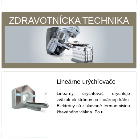
ZDRAVOTNÍCKA TECHNIKA
Lineárne urýchľovače
Lineárny urýchľovač urýchľuje
zväzok elektrónov na lineárnej dráhe.
Elektróny sú získavané termoemisiou
žhaveného vlákna. Po u...