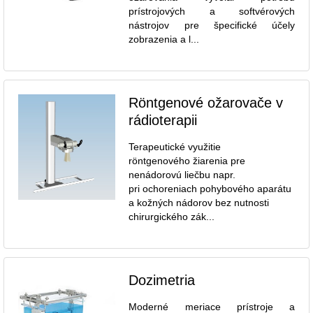
prístrojových a softvérových
nástrojov pre špecifické účely
zobrazenia a l...
Röntgenové ožarovače v
rádioterapii
Terapeutické využitie
röntgenového žiarenia pre
nenádorovú liečbu napr.
pri ochoreniach pohybového aparátu
a kožných nádorov bez nutnosti
chirurgického zák...
Dozimetria
Moderné meriace prístroje a