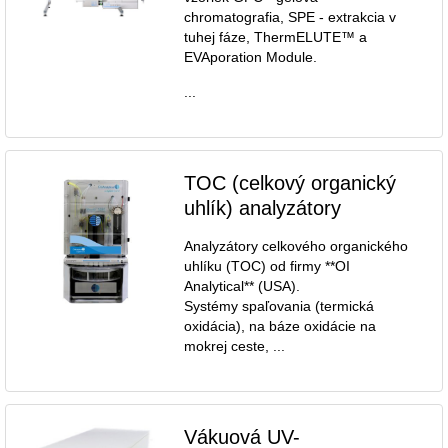
chromatografia, SPE - extrakcia v
tuhej fáze, ThermELUTE™ a
EVAporation Module.
...
TOC (celkový organický
uhlík) analyzátory
Analyzátory celkového organického
uhlíku (TOC) od firmy **OI
Analytical** (USA).
Systémy spaľovania (termická
oxidácia), na báze oxidácie na
mokrej ceste, ...
Vákuová UV-