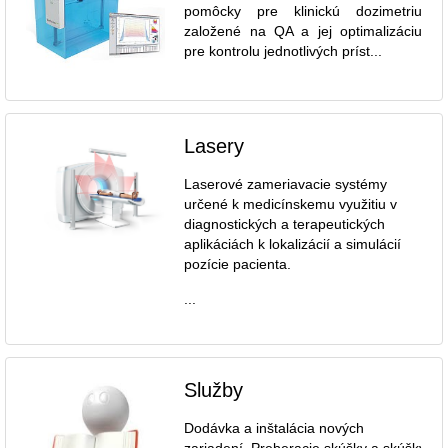
pomôcky pre klinickú dozimetriu
založené na QA a jej optimalizáciu
pre kontrolu jednotlivých príst...
Lasery
Laserové zameriavacie systémy
určené k medicínskemu využitiu v
diagnostických a terapeutických
aplikáciách k lokalizácií a simulácií
pozície pacienta.
...
Služby
Dodávka a inštalácia nových
zariadení. Preberacie skúšky a skúšky dl