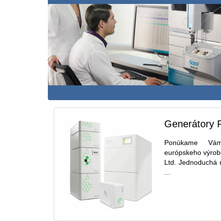
Generátory P
Ponúkame Vám
európskeho výrobc
Ltd. Jednoduchá 
...