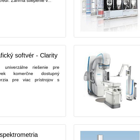
edí. Zahŕňa štiepenie v...
cký softvér - Clarity
je univerzálne riešenie pre
ľvek komerčne dostupný
erzia pre viac prístrojov s
spektrometria