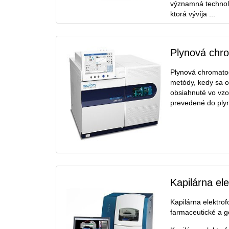
významná technol
ktorá vývíja ...
Plynová chro
Plynová chromatog
metódy, kedy sa o
obsiahnuté vo vzo
prevedené do plynn
Kapilárna el
Kapilárna elektro
farmaceutické a g