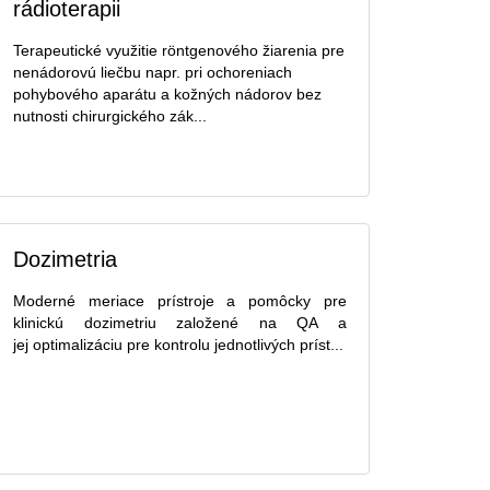
rádioterapii
Terapeutické využitie röntgenového žiarenia pre
nenádorovú liečbu napr. pri ochoreniach
pohybového aparátu a kožných nádorov bez
nutnosti chirurgického zák...
Dozimetria
Moderné meriace prístroje a pomôcky pre
klinickú dozimetriu založené na QA a
jej optimalizáciu pre kontrolu jednotlivých príst...