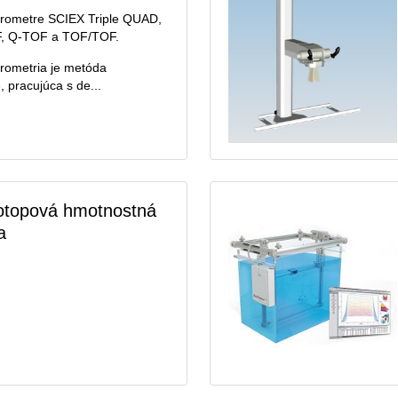
rometre SCIEX Triple QUAD,
F, Q-TOF a TOF/TOF.
rometria je metóda
, pracujúca s de...
zotopová hmotnostná
a