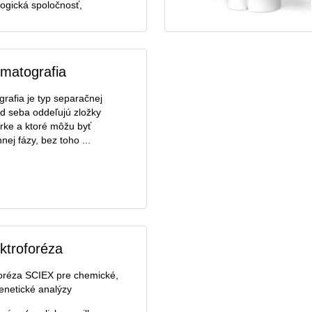
ogická spoločnosť,
matografia
rafia je typ separačnej
d seba oddeľujú zložky
rke a ktoré môžu byť
ej fázy, bez toho ...
ektroforéza
foréza SCIEX pre chemické,
enetické analýzy