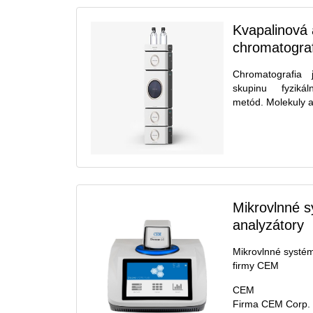
Kvapalinová 
chromatogra
Chromatografia
skupinu fyzikál
metód. Molekuly an
Mikrovlnné 
analyzátory
Mikrovlnné systé
firmy CEM
CEM
Firma CEM Corp. 