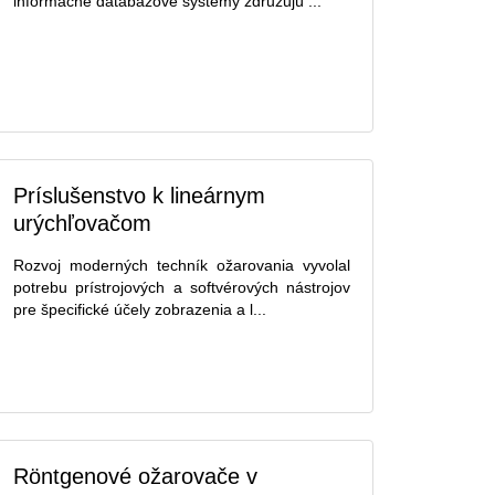
informačné databázové systémy združujú ...
Príslušenstvo k lineárnym
urýchľovačom
Rozvoj moderných techník ožarovania vyvolal
potrebu prístrojových a softvérových nástrojov
pre špecifické účely zobrazenia a l...
Röntgenové ožarovače v