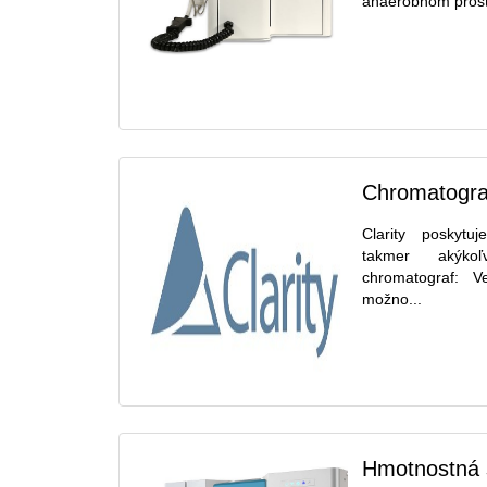
anaeróbnom prostr
Chromatografi
Clarity poskytu
takmer akýko
chromatograf: V
možno...
Hmotnostná 