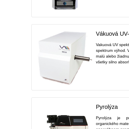
Vákuová UV-
Vakuová UV spektr
spektrum výhod. V
malú alebo žiadnu
všetky silno absorb
Pyrolýza
Pyrolýza je p
organického mater