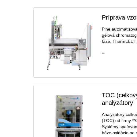
Príprava vzo
Plne automatizova
gélová chromatogra
fáze, ThermELUT
...
TOC (celkový
analyzátory
Analyzátory celko
(TOC) od firmy **O
Systémy spaľovani
báze oxidácie na m