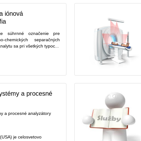
a iónová
fia
 je súhrnné označenie pre
no-chemických separačných
alytu sa pri všetkých typoc...
systémy a procesné
my a procesné analyzátory
(USA) je celosvetovo