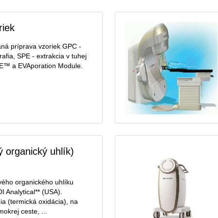
riek
ná príprava vzoriek GPC -
fia, SPE - extrakcia v tuhej
E™ a EVAporation Module.
 organický uhlík)
vého organického uhlíku
I Analytical** (USA).
a (termická oxidácia), na
okrej ceste, ...