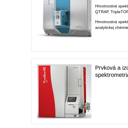
Hmotnostné spekt
QTRAP, TripleTO
Hmotnostná spekt
analytickej chémie
Prvková a i
spektrometri