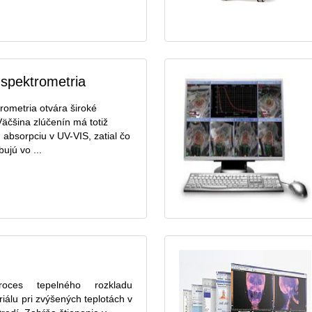
spektrometria
ometria otvára široké
äčšina zlúčenín má totiž
 absorpciu v UV-VIS, zatial čo
ujú vo ...
roces tepelného rozkladu
iálu pri zvýšených teplotách v