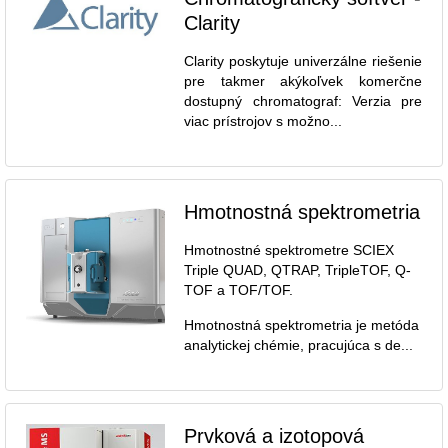
Clarity
Clarity poskytuje univerzálne riešenie
pre takmer akýkoľvek komerčne
dostupný chromatograf: Verzia pre
viac prístrojov s možno...
Hmotnostná spektrometria
Hmotnostné spektrometre SCIEX
Triple QUAD, QTRAP, TripleTOF, Q-
TOF a TOF/TOF.
Hmotnostná spektrometria je metóda
analytickej chémie, pracujúca s de...
Prvková a izotopová