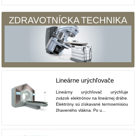
ZDRAVOTNÍCKA TECHNIKA
Lineárne urýchľovače
Lineárny urýchľovač urýchľuje
zväzok elektrónov na lineárnej dráhe.
Elektróny sú získavané termoemisiou
žhaveného vlákna. Po u...