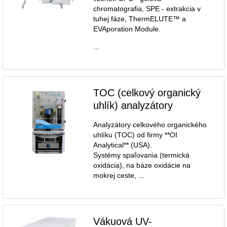
chromatografia, SPE - extrakcia v
tuhej fáze, ThermELUTE™ a
EVAporation Module.
...
TOC (celkový organický
uhlík) analyzátory
Analyzátory celkového organického
uhlíku (TOC) od firmy **OI
Analytical** (USA).
Systémy spaľovania (termická
oxidácia), na báze oxidácie na
mokrej ceste, ...
Vákuová UV-