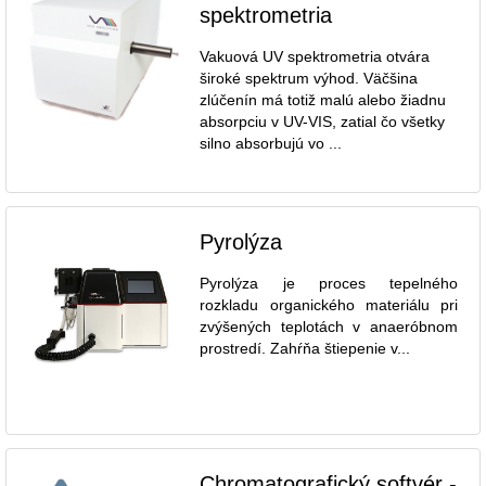
spektrometria
Vakuová UV spektrometria otvára
široké spektrum výhod. Väčšina
zlúčenín má totiž malú alebo žiadnu
absorpciu v UV-VIS, zatial čo všetky
silno absorbujú vo ...
Pyrolýza
Pyrolýza je proces tepelného
rozkladu organického materiálu pri
zvýšených teplotách v anaeróbnom
prostredí. Zahŕňa štiepenie v...
Chromatografický softvér -