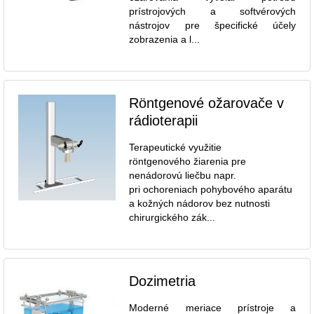
prístrojových a softvérových
nástrojov pre špecifické účely
zobrazenia a l...
Röntgenové ožarovače v
rádioterapii
Terapeutické využitie
röntgenového žiarenia pre
nenádorovú liečbu napr.
pri ochoreniach pohybového aparátu
a kožných nádorov bez nutnosti
chirurgického zák...
Dozimetria
Moderné meriace prístroje a