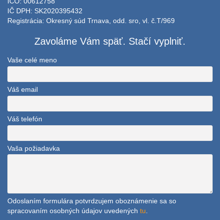
IČO: 00612758
IČ DPH: SK2020395432
Registrácia: Okresný súd Trnava, odd. sro, vl. č.T/969
Zavoláme Vám späť. Stačí vyplniť.
Vaše celé meno
Váš email
Váš telefón
Vaša požiadavka
Odoslaním formulára potvrdzujem oboznámenie sa so
spracovaním osobných údajov uvedených
tu
.