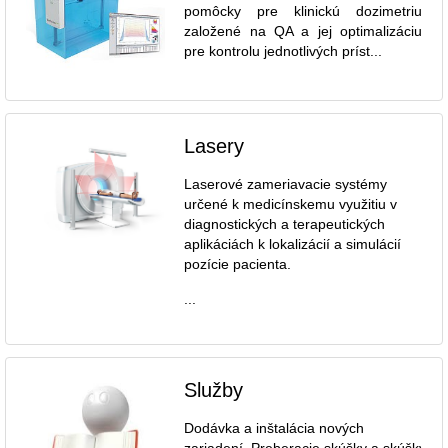
pomôcky pre klinickú dozimetriu
založené na QA a jej optimalizáciu
pre kontrolu jednotlivých príst...
Lasery
Laserové zameriavacie systémy
určené k medicínskemu využitiu v
diagnostických a terapeutických
aplikáciách k lokalizácií a simulácií
pozície pacienta.
...
Služby
Dodávka a inštalácia nových
zariadení. Preberacie skúšky a skúšky dl