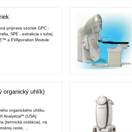
riek
ná príprava vzoriek GPC -
fia, SPE - extrakcia v tuhej
E™ a EVAporation Module.
 organický uhlík)
vého organického uhlíku
I Analytical** (USA).
a (termická oxidácia), na
okrej ceste, ...