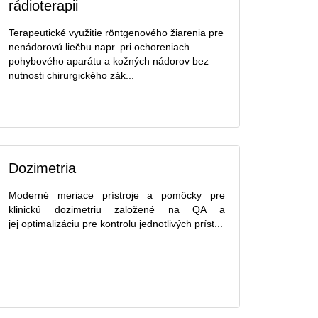
rádioterapii
Terapeutické využitie röntgenového žiarenia pre
nenádorovú liečbu napr. pri ochoreniach
pohybového aparátu a kožných nádorov bez
nutnosti chirurgického zák...
Dozimetria
Moderné meriace prístroje a pomôcky pre
klinickú dozimetriu založené na QA a
jej optimalizáciu pre kontrolu jednotlivých príst...