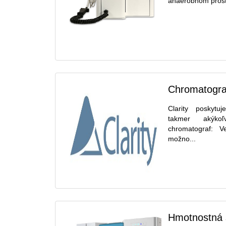
anaeróbnom prostr
Chromatografi
Clarity poskytu
takmer akýko
chromatograf: V
možno...
Hmotnostná 