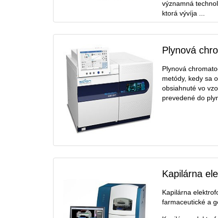
významná technol
ktorá vývíja ...
Plynová chro
Plynová chromatog
metódy, kedy sa o
obsiahnuté vo vzo
prevedené do plynn
Kapilárna el
Kapilárna elektro
farmaceutické a g