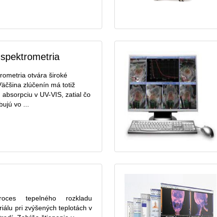
spektrometria
ometria otvára široké
äčšina zlúčenín má totiž
 absorpciu v UV-VIS, zatial čo
ujú vo ...
roces tepelného rozkladu
iálu pri zvýšených teplotách v