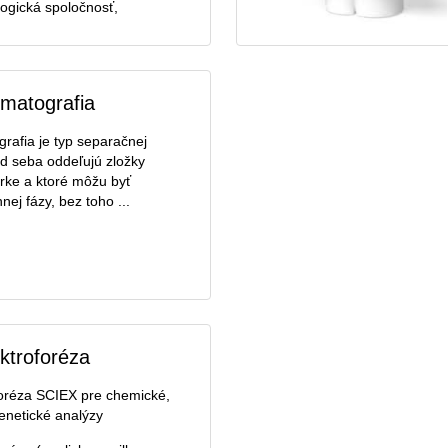
ogická spoločnosť,
matografia
rafia je typ separačnej
d seba oddeľujú zložky
rke a ktoré môžu byť
ej fázy, bez toho ...
ektroforéza
foréza SCIEX pre chemické,
enetické analýzy