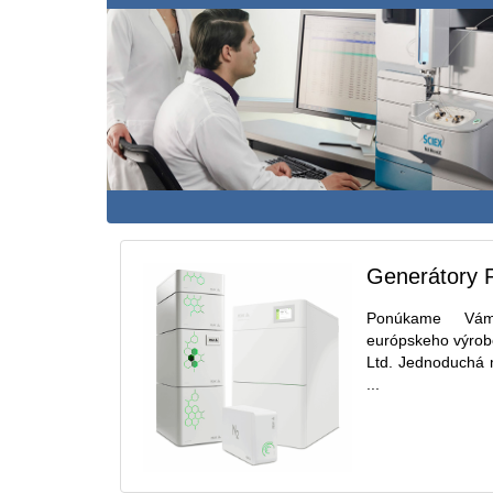
Generátory P
Ponúkame Vám
európskeho výrobc
Ltd. Jednoduchá 
...