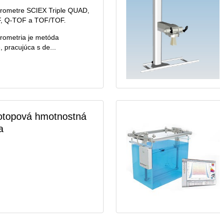
rometre SCIEX Triple QUAD,
F, Q-TOF a TOF/TOF.
rometria je metóda
, pracujúca s de...
zotopová hmotnostná
a