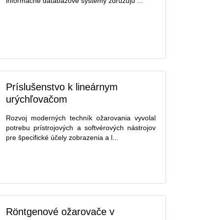
informačné databázové systémy združujú ...
Príslušenstvo k lineárnym
urýchľovačom
Rozvoj moderných techník ožarovania vyvolal
potrebu prístrojových a softvérových nástrojov
pre špecifické účely zobrazenia a l...
Röntgenové ožarovače v