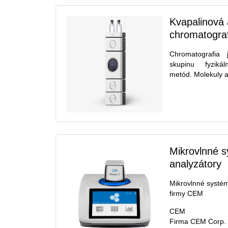
Kvapalinová 
chromatogra
Chromatografia
skupinu fyzikál
metód. Molekuly an
Mikrovlnné 
analyzátory
Mikrovlnné systé
firmy CEM
CEM
Firma CEM Corp. 