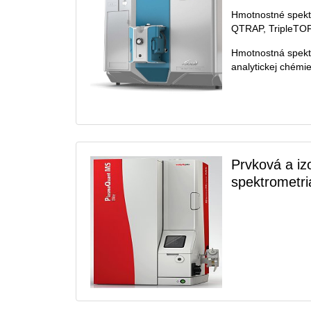
Hmotnostné spekt
QTRAP, TripleTO
Hmotnostná spekt
analytickej chémie
Prvková a i
spektrometri