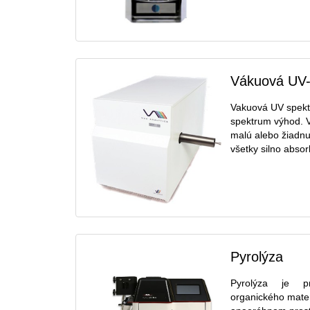
Vákuová UV-
Vakuová UV spektr
spektrum výhod. V
malú alebo žiadnu
všetky silno absorb
Pyrolýza
Pyrolýza je p
organického mater