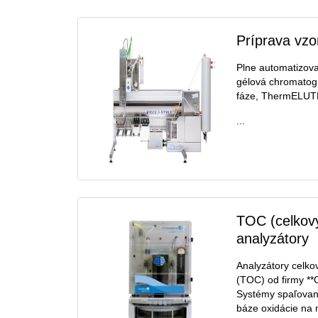
Príprava vzo
Plne automatizova
gélová chromatogra
fáze, ThermELUT
...
TOC (celkový
analyzátory
Analyzátory celko
(TOC) od firmy **O
Systémy spaľovani
báze oxidácie na m