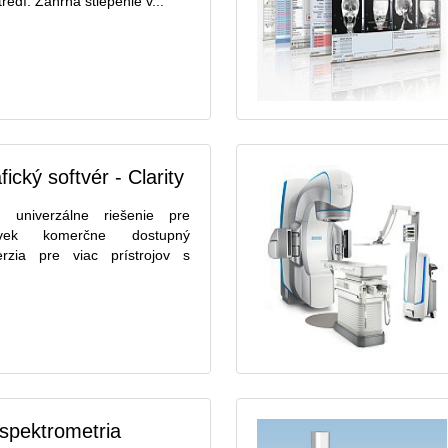
edí. Zahŕňa štiepenie v...
cký softvér - Clarity
je univerzálne riešenie pre
ľvek komerčne dostupný
erzia pre viac prístrojov s
spektrometria