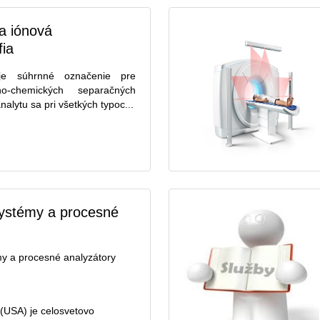
a iónová
fia
 je súhrnné označenie pre
no-chemických separačných
alytu sa pri všetkých typoc...
systémy a procesné
my a procesné analyzátory
(USA) je celosvetovo