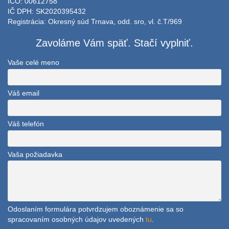
IČO: 00612758
IČ DPH: SK2020395432
Registrácia: Okresný súd Trnava, odd. sro, vl. č.T/969
Zavoláme Vám späť. Stačí vyplniť.
Vaše celé meno
Váš email
Váš telefón
Vaša požiadavka
Odoslaním formulára potvrdzujem oboznámenie sa so
spracovaním osobných údajov uvedených
tu
.