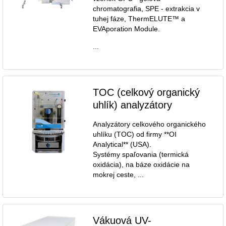
chromatografia, SPE - extrakcia v
tuhej fáze, ThermELUTE™ a
EVAporation Module.
...
TOC (celkový organický
uhlík) analyzátory
Analyzátory celkového organického
uhlíku (TOC) od firmy **OI
Analytical** (USA).
Systémy spaľovania (termická
oxidácia), na báze oxidácie na
mokrej ceste, ...
Vákuová UV-