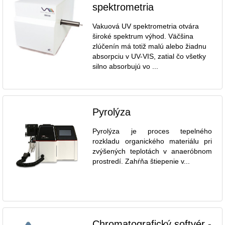
spektrometria
Vakuová UV spektrometria otvára
široké spektrum výhod. Väčšina
zlúčenín má totiž malú alebo žiadnu
absorpciu v UV-VIS, zatial čo všetky
silno absorbujú vo ...
Pyrolýza
Pyrolýza je proces tepelného
rozkladu organického materiálu pri
zvýšených teplotách v anaeróbnom
prostredí. Zahŕňa štiepenie v...
Chromatografický softvér -