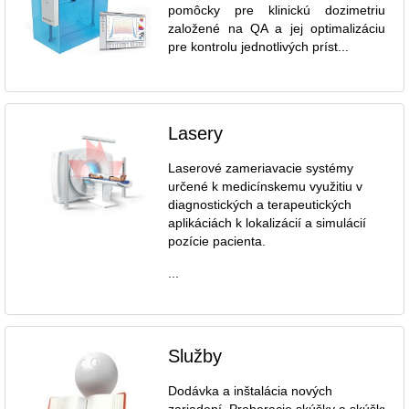
pomôcky pre klinickú dozimetriu
založené na QA a jej optimalizáciu
pre kontrolu jednotlivých príst...
Lasery
Laserové zameriavacie systémy
určené k medicínskemu využitiu v
diagnostických a terapeutických
aplikáciách k lokalizácií a simulácií
pozície pacienta.
...
Služby
Dodávka a inštalácia nových
zariadení. Preberacie skúšky a skúšky dl