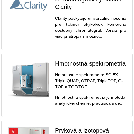
Clarity
Clarity poskytuje univerzálne riešenie
pre takmer akýkoľvek komerčne
dostupný chromatograf: Verzia pre
viac prístrojov s možno...
Hmotnostná spektrometria
Hmotnostné spektrometre SCIEX
Triple QUAD, QTRAP, TripleTOF, Q-
TOF a TOF/TOF.
Hmotnostná spektrometria je metóda
analytickej chémie, pracujúca s de...
Prvková a izotopová