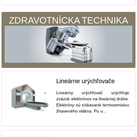
ZDRAVOTNÍCKA TECHNIKA
Lineárne urýchľovače
Lineárny urýchľovač urýchľuje
zväzok elektrónov na lineárnej dráhe.
Elektróny sú získavané termoemisiou
žhaveného vlákna. Po u...