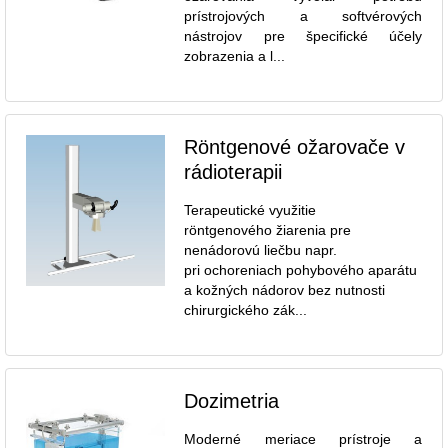
prístrojových a softvérových
nástrojov pre špecifické účely
zobrazenia a l...
Röntgenové ožarovače v
rádioterapii
Terapeutické využitie
röntgenového žiarenia pre
nenádorovú liečbu napr.
pri ochoreniach pohybového aparátu
a kožných nádorov bez nutnosti
chirurgického zák...
Dozimetria
Moderné meriace prístroje a