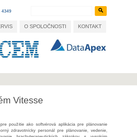
1 4349
ERVIS
O SPOLOČNOSTI
KONTAKT
ém Vitesse
pre použitie ako softvérová aplikácia pre plánovanie
orný zdravotnícky personál pre plánovanie, vedenie,
ovanie brachyterapeutických zákrokov s vysokým