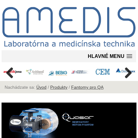
HLAVNÉ MENU
Nachádzate sa:
Úvod
/
Produkty
/
Fantomy pro QA