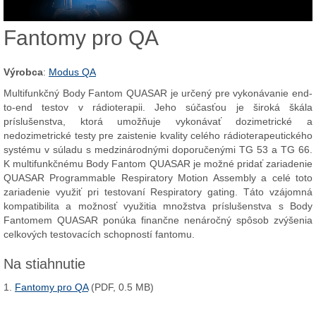
Fantomy pro QA
Výrobca
:
Modus QA
Multifunkčný Body Fantom QUASAR je určený pre vykonávanie end-
to-end testov v rádioterapii. Jeho súčasťou je široká škála
príslušenstva, ktorá umožňuje vykonávať dozimetrické a
nedozimetrické testy pre zaistenie kvality celého rádioterapeutického
systému v súladu s medzinárodnými doporučenými TG 53 a TG 66.
K multifunkčnému Body Fantom QUASAR je možné pridať zariadenie
QUASAR Programmable Respiratory Motion Assembly a celé toto
zariadenie využiť pri testovaní Respiratory gating. Táto vzájomná
kompatibilita a možnosť využitia množstva príslušenstva s Body
Fantomem QUASAR ponúka finančne nenáročný spôsob zvýšenia
celkových testovacích schopností fantomu.
Na stiahnutie
1.
Fantomy pro QA
(PDF, 0.5 MB)